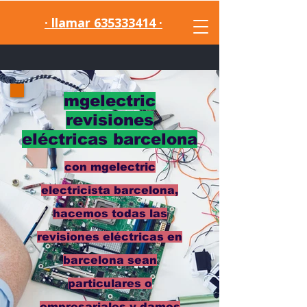
· llamar 635333414 ·
mgelectric
revisiones
eléctricas barcelona
con mgelectric
electricista barcelona,
hacemos todas las
revisiones eléctricas en
barcelona sean
particulares o
empresariales y damos